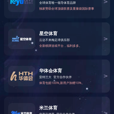
除砂设备
刮吸泥机
高效沉淀池系统
适用于雨/污水泵站
滤布滤池系统
脱水设备
气浮设备
药剂投加系统
输送设备
闸门系列
其他设备
地 址：无锡新区鸿山街道鸿达路112
号