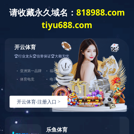
关于我们
新
AK平台
|
万象城手机在线官网
|
yabocom(中国)官方网站
|
新利·体育(中国)官方网站
|
- 栏目导航 -
成长历程
乐竞
|
九游网页版·官方版在线入口
|
开云手机官方版登录入口
|
米兰体育网页版
|
安博
在线登录官网
|
荣誉证书