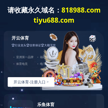
关于我们
新
AK平台
|
万象城手机在线官网
|
yabocom(中国)官方网站
|
新利·体育(中国)官方网站
|
- 栏目导航 -
国内市场
乐竞
|
九游网页版·官方版在线入口
|
开云手机官方版登录入口
|
米兰体育网页版
|
安博
在线登录官网
|
国内市场