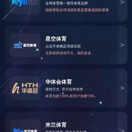
除砂设备
刮吸泥机
高效沉淀池系统
适用于雨/污水泵站、污水处理
滤布滤池系统
脱水设备
气浮设备
药剂投加系统
输送设备
闸门系列
其他设备
地 址：无锡新区鸿山街道鸿达路112
号